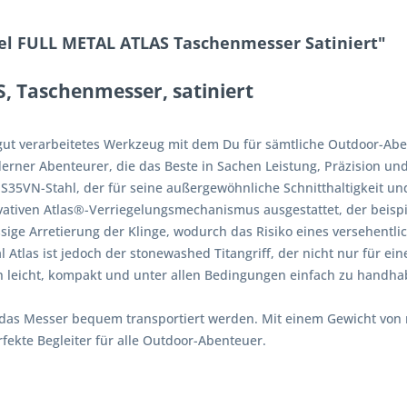
el FULL METAL ATLAS Taschenmesser Satiniert"
, Taschenmesser, satiniert
nd gut verarbeitetes Werkzeug mit dem Du für sämtliche Outdoor-Abe
erner Abenteurer, die das Beste in Sachen Leistung, Präzision un
 S35VN-Stahl, der für seine außergewöhnliche Schnitthaltigkeit un
ativen Atlas®-Verriegelungsmechanismus ausgestattet, der beispiel
sige Arretierung der Klinge, wodurch das Risiko eines versehentli
tal Atlas ist jedoch der stonewashed Titangriff, der nicht nur für 
ch leicht, kompakt und unter allen Bedingungen einfach zu handhab
as Messer bequem transportiert werden. Mit einem Gewicht von n
ekte Begleiter für alle Outdoor-Abenteuer.